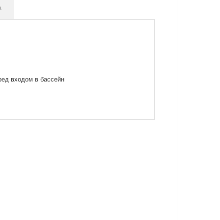
а
ред входом в бассейн