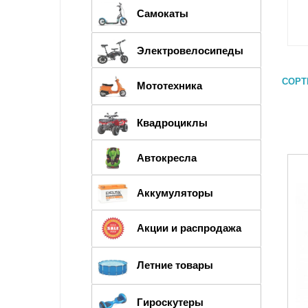
Самокаты
ЭЛЕКТРОСАМОКАТЫ
Электровелосипеды
ВЗРОСЛЫЕ САМОКАТЫ
СОРТ
ТРЮКОВЫЕ САМОКАТЫ
Мототехника
ДЕТСКИЕ САМОКАТЫ
МОТОАКСЕССУАРЫ
Квадроциклы
МОТОЗАПЧАСТИ
МОТОЦИКЛЫ
Автокресла
МОТОЭКИПИРОВКА
Аккумуляторы
СКУТЕРЫ
Акции и распродажа
ВЕЛОСИПЕДЫ
Летние товары
ЭЛЕКТРОМОБИЛИ
БАССЕЙНЫ И АКСЕССУАРЫ
ГИРОСКУТЕРЫ
Гироскутеры