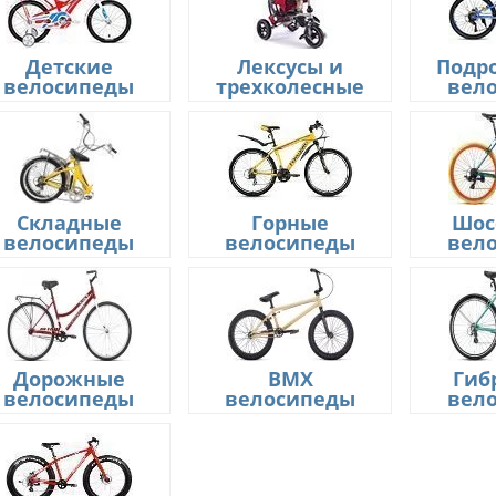
Детские
Лексусы и
Подр
велосипеды
трехколесные
вел
Складные
Горные
Шос
велосипеды
велосипеды
вел
Дорожные
BMX
Гиб
велосипеды
велосипеды
вел