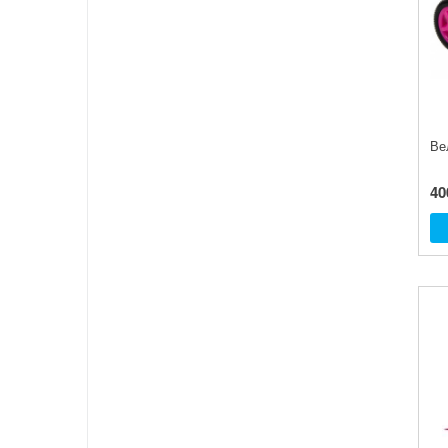
Ве
40