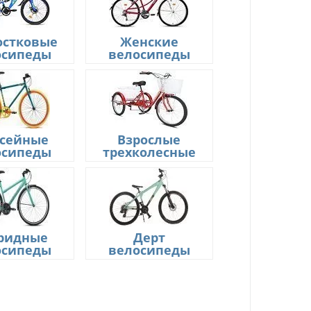
остковые
Женские
осипеды
велосипеды
сейные
Взрослые
осипеды
трехколесные
ридные
Дерт
осипеды
велосипеды