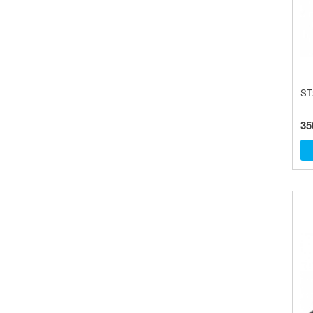
ST
35