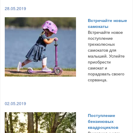
28.05.2019
Встречайте новые
самокаты
Встречайте новое
поступление
трехколесных
самокатов для
малышей. Успейте
приобрести
самокат и
порадовать своего
сорванца.
02.05.2019
Поступление
бензиновых
квадроциклов
Внимание к нам