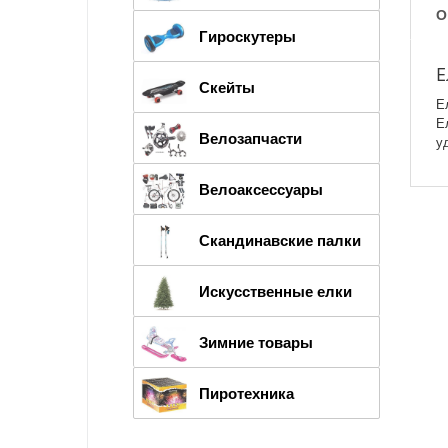
О
Гироскутеры
Е
Скейты
Е
Е
Велозапчасти
у
Велоаксессуары
Скандинавские палки
Искусственные елки
Зимние товары
Пиротехника