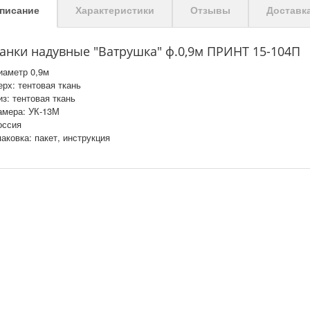
писание
Характеристики
Отзывы
Доставк
анки надувные "Ватрушка" ф.0,9м ПРИНТ 15-104П
иаметр 0,9м
ерх: тентовая ткань
из: тентовая ткань
амера: УК-13М
оссия
паковка: пакет, инструкция