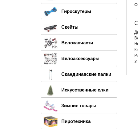
О
Гироскутеры
С
Скейты
Д
В
Велозапчасти
Н
К
Р
Велоаксессуары
У
Скандинавские палки
Искусственные елки
Зимние товары
Пиротехника