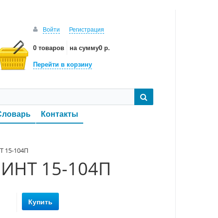
Войти
Регистрация
0 товаров
на сумму
0 р.
Перейти в корзину
Словарь
Контакты
Т 15-104П
РИНТ 15-104П
Купить