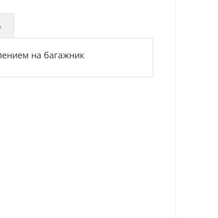
а
плением на багажник