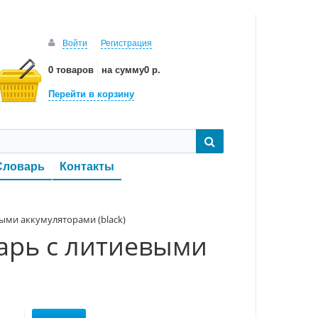
Войти
Регистрация
0 товаров
на сумму
0 р.
Перейти в корзину
Словарь
Контакты
выми аккумуляторами (black)
арь с литиевыми