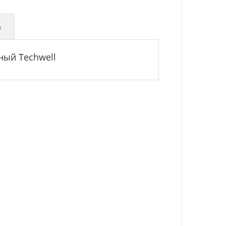
а
ный Techwell