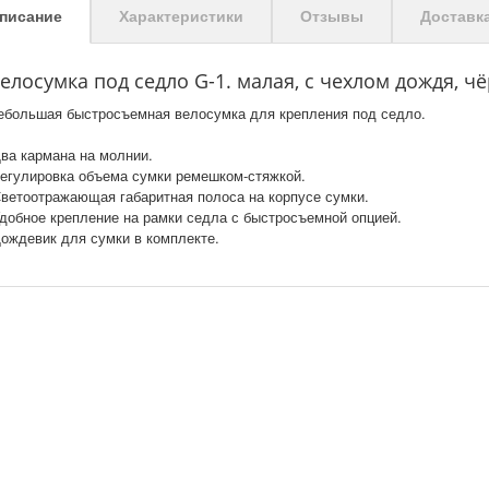
писание
Характеристики
Отзывы
Доставк
елосумка под седло G-1. малая, с чехлом дождя, ч
ебольшая быстросъемная велосумка для крепления под седло.
Два кармана на молнии.
Регулировка объема сумки ремешком-стяжкой.
Светоотражающая габаритная полоса на корпусе сумки.
Удобное крепление на рамки седла с быстросъемной опцией.
Дождевик для сумки в комплекте.