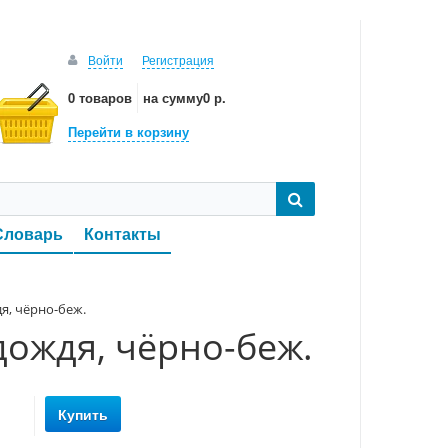
Войти
Регистрация
0 товаров
на сумму
0 р.
Перейти в корзину
Словарь
Контакты
дя, чёрно-беж.
дождя, чёрно-беж.
Купить