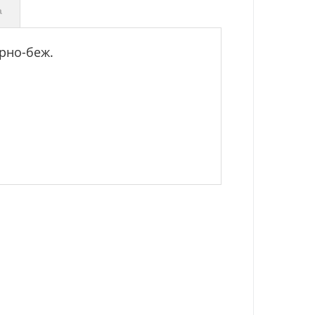
а
ёрно-беж.