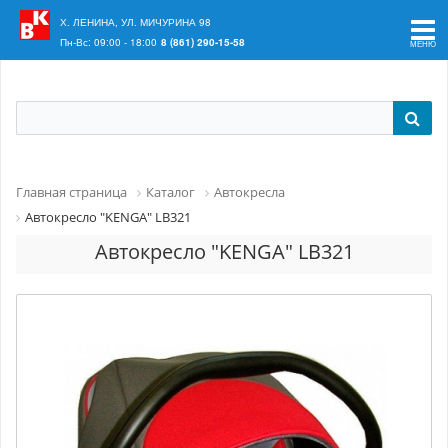
Ваш регион:
Краснодар
Х. ЛЕНИНА, УЛ. МИЧУРИНА 98
Пн-Вс: 09:00 - 18:00
8 (861) 290-15-58
Главная страница
Каталог
Автокресла
Автокресло "KENGA" LB321
Автокресло "KENGA" LB321