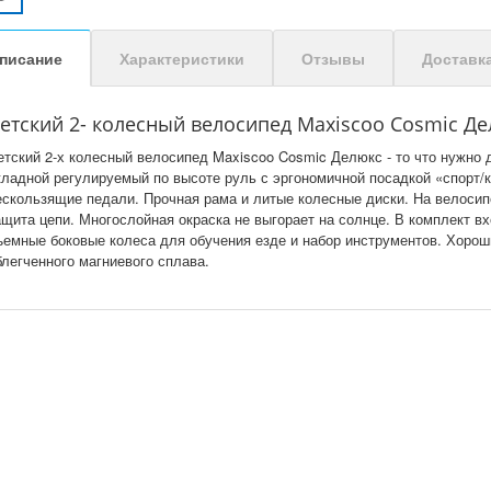
писание
Характеристики
Отзывы
Доставк
етский 2- колесный велосипед Maxiscoo Cosmic Дел
етский 2-х колесный велосипед Maxiscoo Cosmic Делюкс - то что нужно
кладной регулируемый по высоте руль с эргономичной посадкой «спорт/
ескользящие педали. Прочная рама и литые колесные диски. На велосип
ащита цепи. Многослойная окраска не выгорает на солнце. В комплект вх
ъемные боковые колеса для обучения езде и набор инструментов. Хороши
блегченного магниевого сплава.