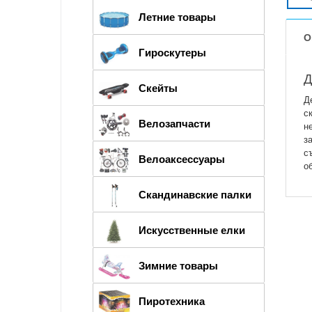
Летние товары
О
Гироскутеры
Д
Скейты
Д
с
Велозапчасти
н
з
с
Велоаксессуары
о
Скандинавские палки
Искусственные елки
Зимние товары
Пиротехника