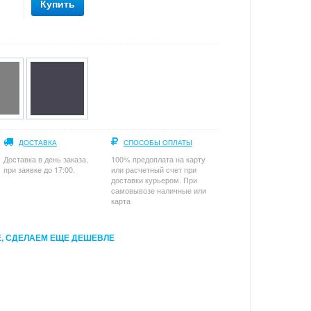
Купить
ДОСТАВКА
СПОСОБЫ ОПЛАТЫ
Доставка в день заказа,
100% предоплата на карту
при заявке до 17:00.
или расчетный счет при
доставки курьером. При
самовывозе наличные или
карта
, СДЕЛАЕМ ЕЩЕ ДЕШЕВЛЕ