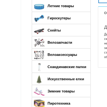
Летние товары
О
Гироскутеры
Д
Скейты
Д
с
Велозапчасти
н
з
с
Велоаксессуары
о
Скандинавские палки
Искусственные елки
Зимние товары
Пиротехника