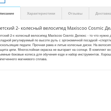
писание
Характеристики
Отзывы
Доставк
етский 2- колесный велосипед Maxiscoo Cosmic Дел
етский 2-х колесный велосипед Maxiscoo Cosmic Делюкс - то что нужно
кладной регулируемый по высоте руль с эргономичной посадкой «спорт/
ескользящие педали. Прочная рама и литые колесные диски. На велосип
ащита цепи. Многослойная окраска не выгорает на солнце. В комплект вх
ъемные боковые колеса для обучения езде и набор инструментов. Хороши
блегченного магниевого сплава.