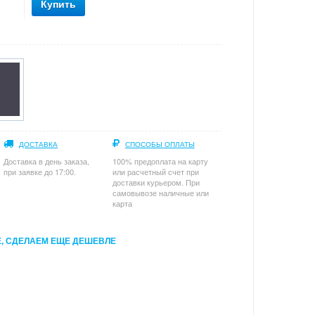
Купить
ДОСТАВКА
СПОСОБЫ ОПЛАТЫ
Доставка в день заказа,
100% предоплата на карту
при заявке до 17:00.
или расчетный счет при
доставки курьером. При
самовывозе наличные или
карта
, СДЕЛАЕМ ЕЩЕ ДЕШЕВЛЕ