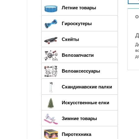
Летние товары
О
Гироскутеры
Д
Скейты
Д
в
Велозапчасти
д
Велоаксессуары
Скандинавские палки
Искусственные елки
Зимние товары
Пиротехника