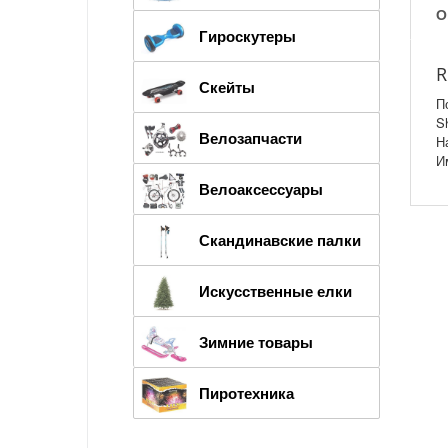
О
Гироскутеры
R
Скейты
П
S
Велозапчасти
Н
И
Велоаксессуары
Скандинавские палки
Искусственные елки
Зимние товары
Пиротехника