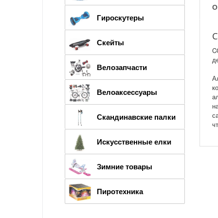
О
Гироскутеры
С
Скейты
C
д
Велозапчасти
А
к
Велоаксессуары
а
н
с
Скандинавские палки
ч
Искусственные елки
Зимние товары
Пиротехника