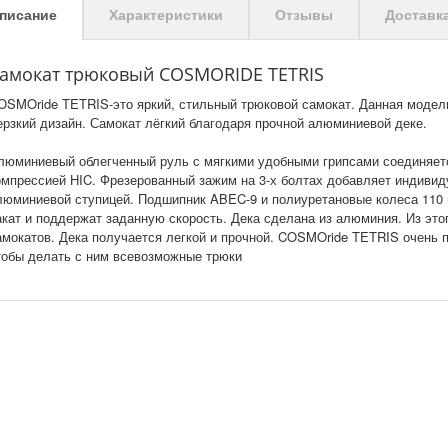
писание
Характеристики
Отзывы
Доставк
амокат трюковый COSMORIDE TETRIS
OSMOride TETRIS-это яркий, стильный трюковой самокат. Данная модель
ерзкий дизайн. Самокат лёгкий благодаря прочной алюминиевой деке.
люминиевый облегченный руль с мягкими удобными грипсами соединяет
омпрессией HIC. Фрезерованный зажим на 3-х болтах добавляет индивид
люминиевой ступицей. Подшипник ABEC-9 и полиуретановые колеса 110
акат и поддержат заданную скорость. Дека сделана из алюминия. Из эт
амокатов. Дека получается легкой и прочной. COSMOride TETRIS очень п
тобы делать с ним всевозможные трюки