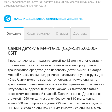
100% предоплата на карту или расчетный счет при доставки курьером. При
самовывозе наличные или карта
НАШЛИ ДЕШЕВЛЕ, СДЕЛАЕМ ЕЩЕ ДЕШЕВЛЕ
Описание
Характеристики
Отзывы
Доставка
Санки детские Мечта-20 (СДУ-5315.00.00-
05П)
Предназначены для катания детей до 12 лет по снегу, льду и
со снежных горок, а также используются как прогулочно-
транспортное средство для перевозки детей зимой. Обладая
массой 4,2 кг, санки выдерживают максимальную нагрузку до
40 кг. Санки имеют съемные толкатель и низкую спинку, с
креплением спинки плечиками в скобе сидение изготовлено из
натуральных деревянных реек, каркас из листовой стали с
покрытием порошковой краской. Габариты санок Длина санок
с ручкой 1050 мм Длина санок без ручки 810 мм Ширина
колеи 360 мм Ширина сидения 295 мм Высота санок с ручкой
960 мм Высота со спинкой 310 мм Высота без спинки 155 мм