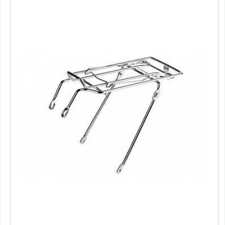
Подбор параметров
Розничная цена
От
До
313
1188
2063
2938
3813