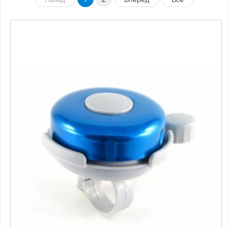
Подбор параметров
Розничная цена
От
До
125
297
469
641
813
Бренд
Производитель