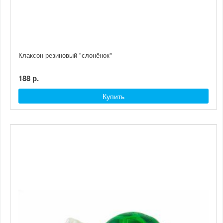
Клаксон резиновый "слонёнок"
188 р.
Купить