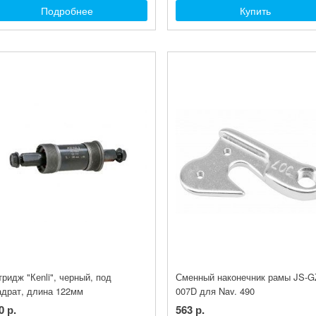
Подробнее
Купить
тридж "Кеnli", черный, под
Сменный наконечник рамы JS-G
адрат, длина 122мм
007D для Nav. 490
0 р.
563 р.