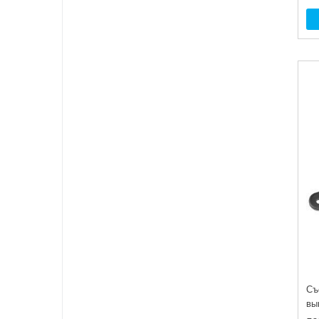
Съ
вы