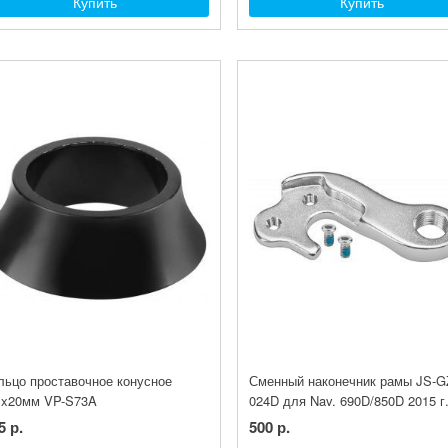
Купить
Купить
льцо проставочное конусное
Сменный наконечник рамы JS-G
"x20мм VP-S73A
024D для Nav. 690D/850D 2015 г
5 р.
500 р.