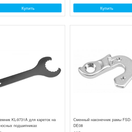
Купить
Купить
емник KL-9731A для кареток на
Сменный наконечник рамы FSD-
носных подшипниках
DE08