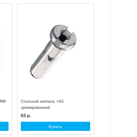
 AW-
Cтальной ниппель 14G
хромированный
63 р.
Купить