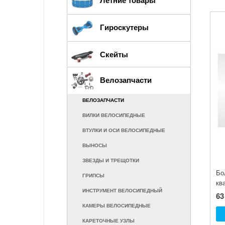
ЭЛЕКТРОМОБИЛИ
БАССЕЙНЫ И АКСЕССУАРЫ
ГИРОСКУТЕРЫ
Гироскутеры
ВОДНЫЕ ВЕЛОСИПЕДЫ
10,5" КОЛЕСО
НАДУВНАЯ МЕБЕЛЬ
Скейты
10" КОЛЕСО
АКСЕССУАРЫ
8" КОЛЕСО
Велозапчасти
НАДУВНЫЕ ИГРОВЫЕ ЦЕНТРЫ И ИГРУШКИ
6,5" КОЛЕСО
НАДУВНЫЕ КРУГИ
ВЕЛОЗАПЧАСТИ
МИНИ СИГВЕИ
ВИЛКИ ВЕЛОСИПЕДНЫЕ
ВТУЛКИ И ОСИ ВЕЛОСИПЕДНЫЕ
ВЫНОСЫ
ЗВЕЗДЫ И ТРЕЩОТКИ
Бо
ГРИПСЫ
кв
ИНСТРУМЕНТ ВЕЛОСИПЕДНЫЙ
63
КАМЕРЫ ВЕЛОСИПЕДНЫЕ
КАРЕТОЧНЫЕ УЗЛЫ