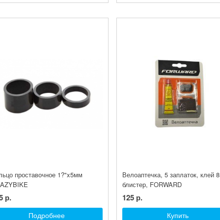
льцо проставочное 1?"x5мм
Велоаптечка, 5 заплаток, клей 
AZYBIKE
блистер, FORWARD
5 р.
125 р.
Подробнее
Купить