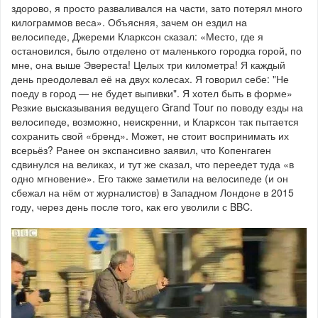
здорово, я просто разваливался на части, зато потерял много
килограммов веса». Объясняя, зачем он ездил на
велосипеде, Джереми Кларксон сказал: «Место, где я
остановился, было отделено от маленького городка горой, по
мне, она выше Эвереста! Целых три километра! Я каждый
день преодолевал её на двух колесах. Я говорил себе: "Не
поеду в город — не будет выпивки". Я хотел быть в форме»
Резкие высказывания ведущего Grand Tour по поводу езды на
велосипеде, возможно, неискренни, и Кларксон так пытается
сохранить свой «бренд». Может, не стоит воспринимать их
всерьёз? Ранее он экспансивно заявил, что Копенгаген
сдвинулся на великах, и тут же сказал, что переедет туда «в
одно мгновение». Его также заметили на велосипеде (и он
сбежал на нём от журналистов) в Западном Лондоне в 2015
году, через день после того, как его уволили с BBC.